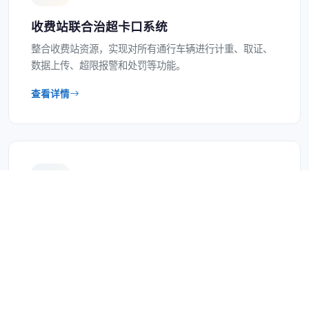
收费站联合治超卡口系统
整合收费站资源，实现对所有通行车辆进行计重、取证、
数据上传、超限报警和处罚等功能。
查看详情
公路网运行监测设施及服务系统
通过高清摄像机、车辆检测器、交通气象站等监测设施，
实现全路网可视、可测、可控、可服务。
查看详情